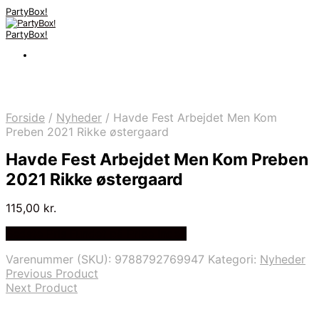
PartyBox!
PartyBox!
Forside
/
Nyheder
/
Havde Fest Arbejdet Men Kom
Preben 2021 Rikke østergaard
Havde Fest Arbejdet Men Kom Preben
2021 Rikke østergaard
115,00
kr.
Bedste Pris Fundet på Price Index
Varenummer (SKU):
9788792769947
Kategori:
Nyheder
Previous Product
Next Product