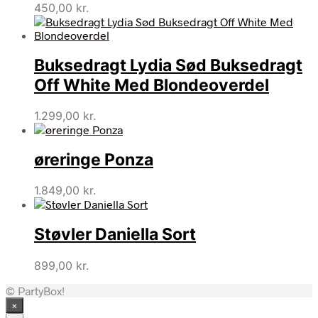
450,00
kr.
Buksedragt Lydia Sød Buksedragt
Off White Med Blondeoverdel
1.299,00
kr.
øreringe Ponza
1.849,00
kr.
Støvler Daniella Sort
899,00
kr.
© PartyBox!
×