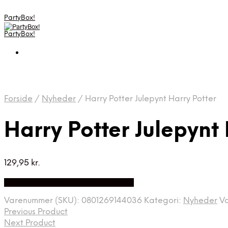
PartyBox!
PartyBox!
Forside
/
Nyheder
/
Harry Potter Julepynt Harry Potter
Harry Potter Julepynt 
129,95
kr.
Bedste Pris Fundet på Price Index
Varenummer (SKU):
0801269144036
Kategori:
Nyheder
V
Previous Product
Next Product