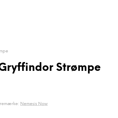
ømpe
 Gryffindor Strømpe
remærke:
Nemesis Now