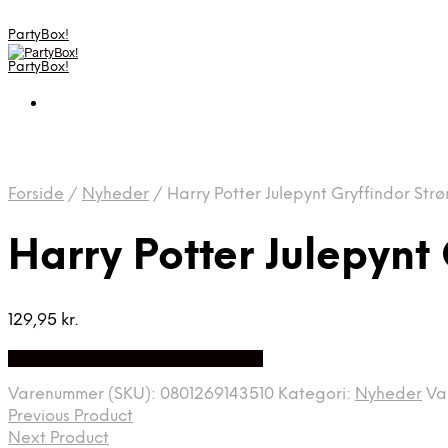
PartyBox!
PartyBox!
Forside
/
Nyheder
/
Harry Potter Julepynt Gryffindor Str
Harry Potter Julepynt
129,95
kr.
Bedste Pris Fundet på Price Index
Varenummer (SKU):
0801269143510
Kategori:
Nyheder
Va
Previous Product
Next Product