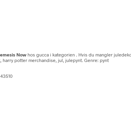
emesis Now
hos gucca i kategorien
. Hvis du mangler juledeko
t, harry potter merchandise, jul, julepynt. Genre: pynt
143510