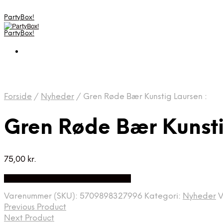
PartyBox!
PartyBox!
Forside
/
Nyheder
/
Gren Røde Bær Kunstig Laursen :
Gren Røde Bær Kunsti
75,00
kr.
Bedste Pris Fundet på Price Index
Varenummer (SKU):
5709898327996
Kategori:
Nyheder
V
Previous Product
Next Product