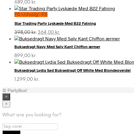
689,00
kr.
På Udsalg! 9%
Star Trading Party Lyskæde Med B22 Fatning
Den
Den
398,00
kr.
364,00
kr.
oprindelige
aktuelle
pris
pris
Buksedragt Navy Med Sølv Kant Chiffon ærmer
var:
er:
398,00 kr..
364,00 kr..
899,00
kr.
Buksedragt Lydia Sød Buksedragt Off White Med Blondeoverdel
1.299,00
kr.
© PartyBox!
×
×
What are you looking for?