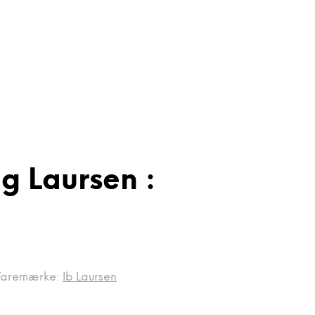
g Laursen :
aremærke:
Ib Laursen