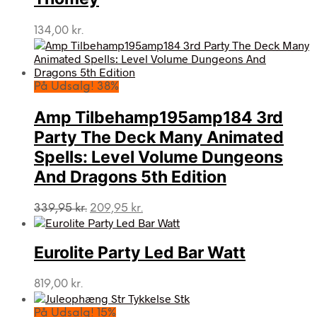
134,00
kr.
På Udsalg! 38%
Amp Tilbehamp195amp184 3rd
Party The Deck Many Animated
Spells: Level Volume Dungeons
And Dragons 5th Edition
Den
Den
339,95
kr.
209,95
kr.
oprindelige
aktuelle
pris
pris
var:
er:
Eurolite Party Led Bar Watt
339,95 kr..
209,95 kr..
819,00
kr.
På Udsalg! 15%