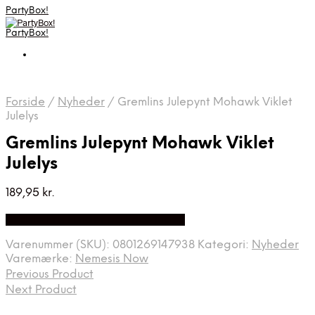
PartyBox!
PartyBox!
Forside
/
Nyheder
/
Gremlins Julepynt Mohawk Viklet
Julelys
Gremlins Julepynt Mohawk Viklet
Julelys
189,95
kr.
Bedste Pris Fundet på Price Index
Varenummer (SKU):
0801269147938
Kategori:
Nyheder
Varemærke:
Nemesis Now
Previous Product
Next Product