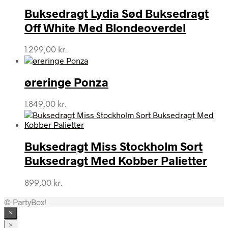
Buksedragt Lydia Sød Buksedragt
Off White Med Blondeoverdel
1.299,00
kr.
øreringe Ponza
1.849,00
kr.
Buksedragt Miss Stockholm Sort
Buksedragt Med Kobber Palietter
899,00
kr.
© PartyBox!
×
×