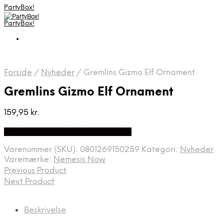
PartyBox!
PartyBox!
Forside
/
Nyheder
/
Gremlins Gizmo Elf Ornament
Gremlins Gizmo Elf Ornament
159,95
kr.
Bedste Pris Fundet på Price Index
Varenummer (SKU):
0801269150259
Kategori:
Nyheder
Varemærke:
Nemesis Now
Previous Product
Next Product
Beskrivelse