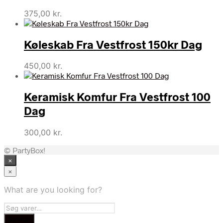
375,00
kr.
Køleskab Fra Vestfrost 150kr Dag
450,00
kr.
Keramisk Komfur Fra Vestfrost 100
Dag
300,00
kr.
© PartyBox!
×
×
What are you looking for?