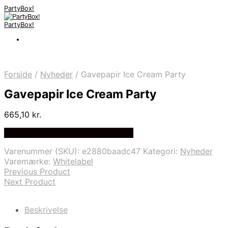
PartyBox!
PartyBox!
Forside
/
Nyheder
/
Gavepapir Ice Cream Party
Gavepapir Ice Cream Party
665,10
kr.
Bedste Pris Fundet på Price Index
Varenummer (SKU):
e2880baadc47
Kategori:
Nyheder
Varemærke:
Whitelabel
Previous Product
Next Product
Beskrivelse