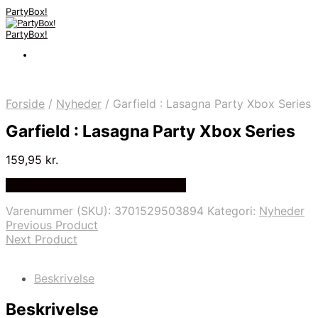
PartyBox!
PartyBox!
Forside
/
Nyheder
/
Garfield : Lasagna Party Xbox Series
Garfield : Lasagna Party Xbox Series
159,95
kr.
Bedste Pris Fundet på Price Index
Varenummer (SKU):
3701529503894
Kategori:
Nyheder
Previous Product
Next Product
Beskrivelse
Beskrivelse