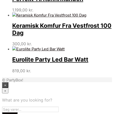
1.199,00
kr.
Keramisk Komfur Fra Vestfrost 100
Dag
300,00
kr.
Eurolite Party Led Bar Watt
819,00
kr.
© PartyBox!
×
×
What are you looking for?