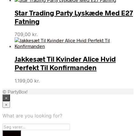
Star Trading Party Lyskæde Med E27
Fatning
709,00
kr.
Jakkesæt Til Kvinder Alice Hvid
Perfekt Til Konfirmanden
1.199,00
kr.
© PartyBox!
×
×
What are you looking for?