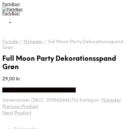
PartyBox!
PartyBox!
Forside
/
Nyheder
/
Full Moon Party Dekorationsspand
Grøn
Full Moon Party Dekorationsspand
Grøn
29,00
kr.
Bedste Pris Fundet på Price Index
Varenummer (SKU):
2f056244b71a
Kategori:
Nyheder
Previous Product
Next Product