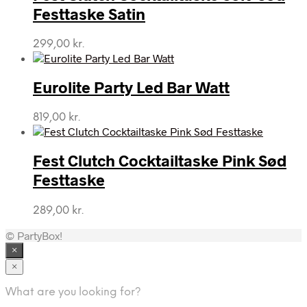
820,00 kr..
619,00 kr..
Festtaske Satin
299,00
kr.
Eurolite Party Led Bar Watt
819,00
kr.
Fest Clutch Cocktailtaske Pink Sød
Festtaske
289,00
kr.
© PartyBox!
×
×
What are you looking for?