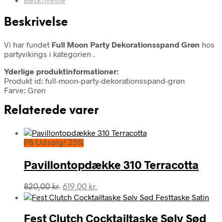
Beskrivelse
Beskrivelse
Vi har fundet
Full Moon Party Dekorationsspand Grøn
hos
partyvikings i kategorien
.
Yderlige produktinformationer:
Produkt id: full-moon-party-dekorationsspand-grøn
Farve: Grøn
Relaterede varer
På Udsalg! 25%
Pavillontopdække 310 Terracotta
Den
Den
820,00
kr.
619,00
kr.
oprindelige
aktuelle
pris
pris
var:
er:
Fest Clutch Cocktailtaske Sølv Sød