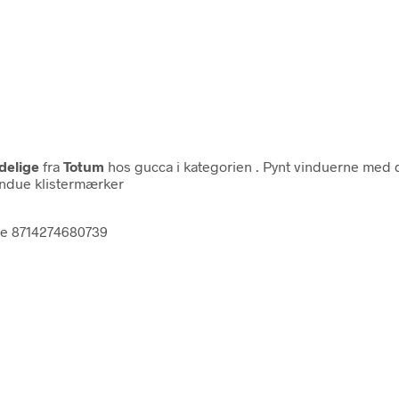
delige
fra
Totum
hos gucca i kategorien
. Pynt vinduerne med 
vindue klistermærker
ge 8714274680739