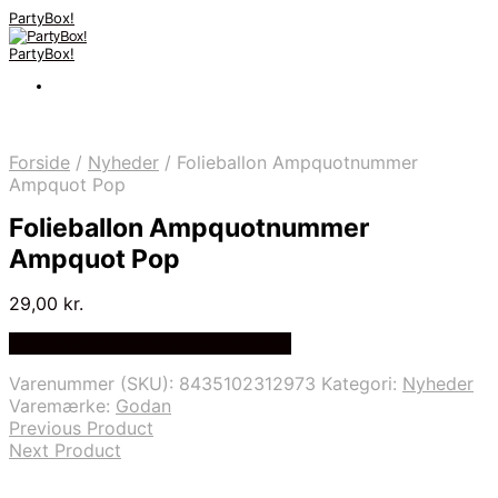
PartyBox!
PartyBox!
Forside
/
Nyheder
/
Folieballon Ampquotnummer
Ampquot Pop
Folieballon Ampquotnummer
Ampquot Pop
29,00
kr.
Bedste Pris Fundet på Price Index
Varenummer (SKU):
8435102312973
Kategori:
Nyheder
Varemærke:
Godan
Previous Product
Next Product