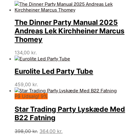
The Dinner Party Manual 2025
Andreas Lek Kirchheiner Marcus
Thomey
134,00
kr.
Eurolite Led Party Tube
459,00
kr.
På Udsalg! 9%
Star Trading Party Lyskæde Med
B22 Fatning
Den
Den
398,00
kr.
364,00
kr.