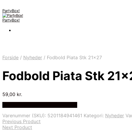
PartyBox!
PartyBox!
Forside
/
Nyheder
/
Fodbold Piata Stk 21×27
Fodbold Piata Stk 21×
59,00
kr.
Bedste Pris Fundet på Price Index
Varenummer (SKU):
5201184941461
Kategori:
Nyheder
Va
Previous Product
Next Product