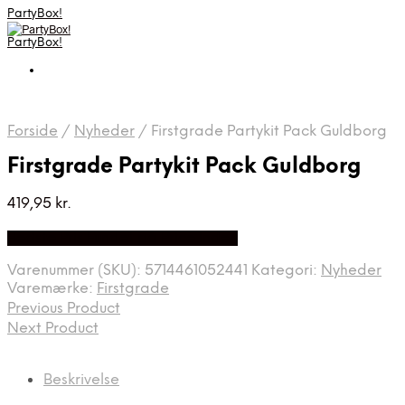
PartyBox!
PartyBox!
Forside
/
Nyheder
/
Firstgrade Partykit Pack Guldborg
Firstgrade Partykit Pack Guldborg
419,95
kr.
Bedste Pris Fundet på Price Index
Varenummer (SKU):
5714461052441
Kategori:
Nyheder
Varemærke:
Firstgrade
Previous Product
Next Product
Beskrivelse