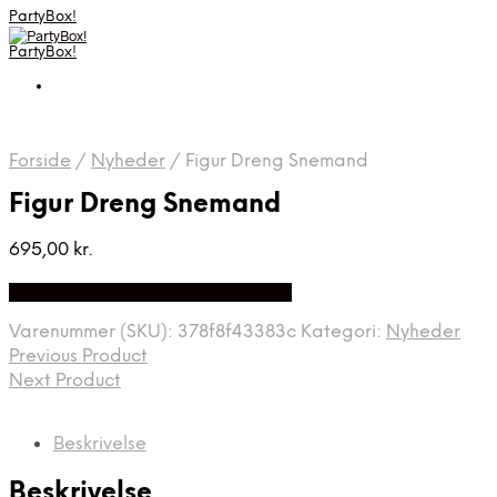
PartyBox!
PartyBox!
Forside
/
Nyheder
/
Figur Dreng Snemand
Figur Dreng Snemand
695,00
kr.
Bedste Pris Fundet på Price Index
Varenummer (SKU):
378f8f43383c
Kategori:
Nyheder
Previous Product
Next Product
Beskrivelse
Beskrivelse