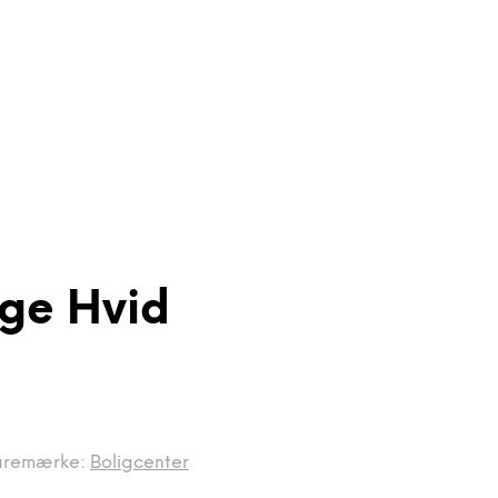
ge Hvid
aremærke:
Boligcenter