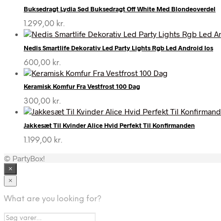
Buksedragt Lydia Sød Buksedragt Off White Med Blondeoverdel
1.299,00
kr.
Nedis Smartlife Dekorativ Led Party Lights Rgb Led Android Ios
600,00
kr.
Keramisk Komfur Fra Vestfrost 100 Dag
300,00
kr.
Jakkesæt Til Kvinder Alice Hvid Perfekt Til Konfirmanden
1.199,00
kr.
© PartyBox!
×
×
What are you looking for?