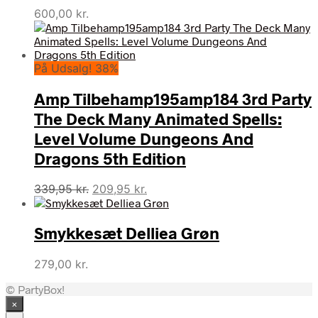
600,00
kr.
På Udsalg! 38%
Amp Tilbehamp195amp184 3rd Party
The Deck Many Animated Spells:
Level Volume Dungeons And
Dragons 5th Edition
Den
Den
339,95
kr.
209,95
kr.
oprindelige
aktuelle
pris
pris
Smykkesæt Delliea Grøn
var:
er:
339,95 kr..
209,95 kr..
279,00
kr.
© PartyBox!
×