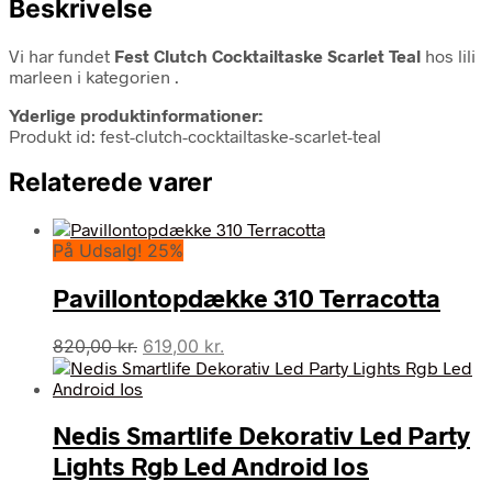
Beskrivelse
Vi har fundet
Fest Clutch Cocktailtaske Scarlet Teal
hos lili
marleen i kategorien
.
Yderlige produktinformationer:
Produkt id: fest-clutch-cocktailtaske-scarlet-teal
Relaterede varer
På Udsalg! 25%
Pavillontopdække 310 Terracotta
Den
Den
820,00
kr.
619,00
kr.
oprindelige
aktuelle
pris
pris
var:
er:
Nedis Smartlife Dekorativ Led Party
820,00 kr..
619,00 kr..
Lights Rgb Led Android Ios