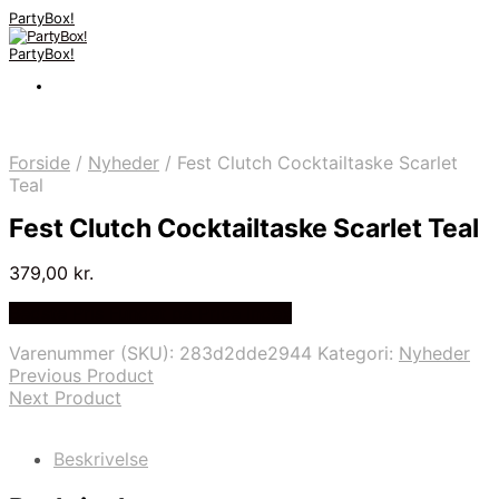
PartyBox!
PartyBox!
Forside
/
Nyheder
/
Fest Clutch Cocktailtaske Scarlet
Teal
Fest Clutch Cocktailtaske Scarlet Teal
379,00
kr.
Bedste Pris Fundet på Price Index
Varenummer (SKU):
283d2dde2944
Kategori:
Nyheder
Previous Product
Next Product
Beskrivelse