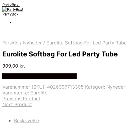
PartyBox!
PartyBox!
Forside
/
Nyheder
/
Eurolite Softbag For Led Party Tube
Eurolite Softbag For Led Party Tube
909,00
kr.
Bedste Pris Fundet på Price Index
Varenummer (SKU):
4026397713305
Kategori:
Nyheder
Varemærke:
Eurolite
Previous Product
Next Product
Beskrivelse