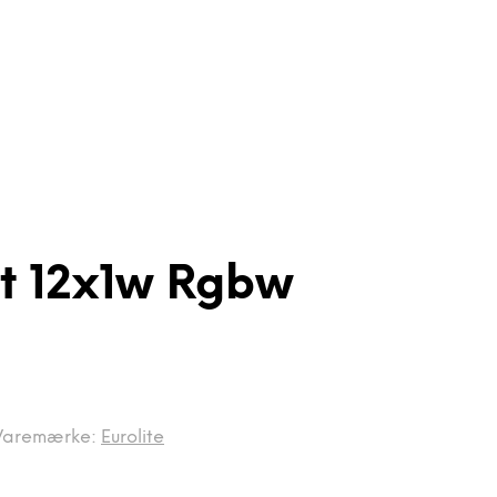
ot 12x1w Rgbw
Varemærke:
Eurolite