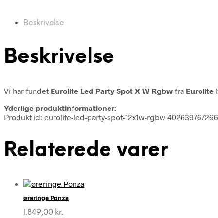
Beskrivelse
Beskrivelse
Vi har fundet
Eurolite Led Party Spot X W Rgbw
fra
Eurolite
h
Yderlige produktinformationer:
Produkt id: eurolite-led-party-spot-12x1w-rgbw 40263976726
Relaterede varer
øreringe Ponza
1.849,00
kr.