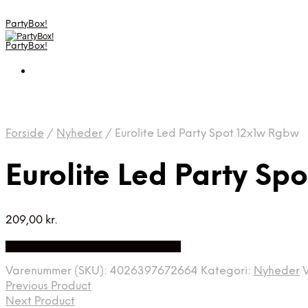
PartyBox!
PartyBox!
Forside
/
Nyheder
/
Eurolite Led Party Spot 12x1w Rgbw
Eurolite Led Party Sp
209,00
kr.
Bedste Pris Fundet på Price Index
Varenummer (SKU):
4026397672664
Kategori:
Nyheder
Previous Product
Next Product