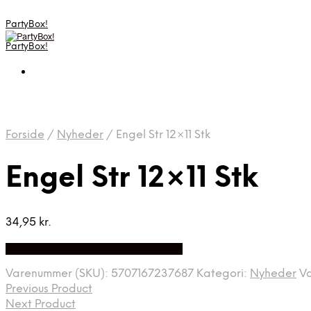
PartyBox!
PartyBox!
Forside
/
Nyheder
/
Engel Str 12×11 Stk
Engel Str 12×11 Stk
34,95
kr.
Bedste Pris Fundet på Price Index
Varenummer (SKU):
5707167237687
Kategori:
Nyheder
V
Previous Product
Next Product