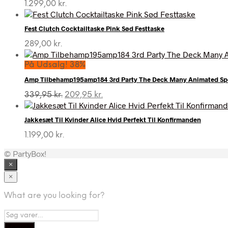
1.299,00
kr.
Fest Clutch Cocktailtaske Pink Sød Festtaske
289,00
kr.
På Udsalg! 38%
Amp Tilbehamp195amp184 3rd Party The Deck Many Animated Spel
Den
Den
339,95
kr.
209,95
kr.
oprindelige
aktuelle
pris
pris
Jakkesæt Til Kvinder Alice Hvid Perfekt Til Konfirmanden
var:
er:
339,95 kr..
209,95 kr..
1.199,00
kr.
© PartyBox!
×
×
What are you looking for?