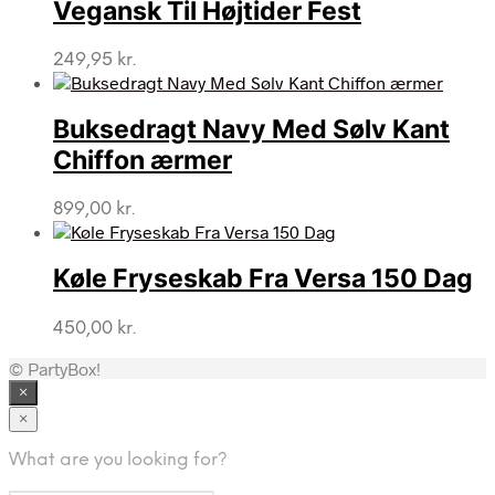
Vegansk Til Højtider Fest
249,95
kr.
Buksedragt Navy Med Sølv Kant
Chiffon ærmer
899,00
kr.
Køle Fryseskab Fra Versa 150 Dag
450,00
kr.
© PartyBox!
×
×
What are you looking for?