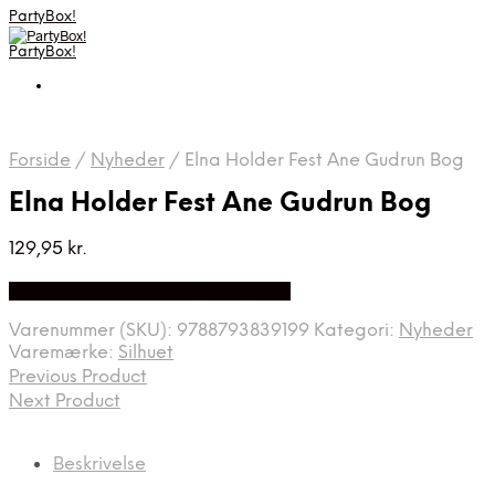
PartyBox!
PartyBox!
Forside
/
Nyheder
/
Elna Holder Fest Ane Gudrun Bog
Elna Holder Fest Ane Gudrun Bog
129,95
kr.
Bedste Pris Fundet på Price Index
Varenummer (SKU):
9788793839199
Kategori:
Nyheder
Varemærke:
Silhuet
Previous Product
Next Product
Beskrivelse