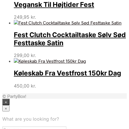
Vegansk Til Højtider Fest
249,95
kr.
Fest Clutch Cocktailtaske Sølv Sød
Festtaske Satin
299,00
kr.
Køleskab Fra Vestfrost 150kr Dag
450,00
kr.
© PartyBox!
×
×
What are you looking for?