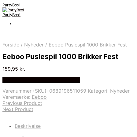
PartyBox!
PartyBox!
Forside
/
Nyheder
/
Eeboo Puslespil 1000 Brikker Fest
Eeboo Puslespil 1000 Brikker Fest
159,95
kr.
Bedste Pris Fundet på Price Index
Varenummer (SKU):
0689196511059
Kategori:
Nyheder
Varemærke:
Eeboo
Previous Product
Next Product
Beskrivelse