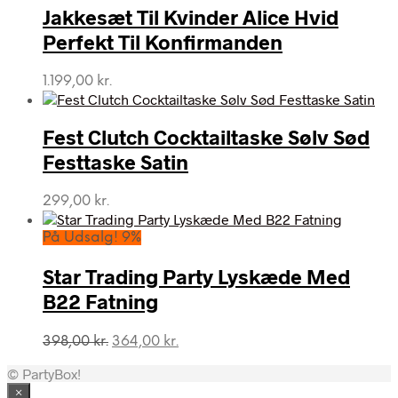
Jakkesæt Til Kvinder Alice Hvid
Perfekt Til Konfirmanden
1.199,00
kr.
Fest Clutch Cocktailtaske Sølv Sød
Festtaske Satin
299,00
kr.
På Udsalg! 9%
Star Trading Party Lyskæde Med
B22 Fatning
Den
Den
398,00
kr.
364,00
kr.
oprindelige
aktuelle
© PartyBox!
pris
pris
var:
er:
×