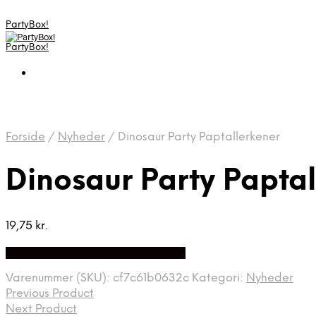
PartyBox!
PartyBox!
Forside
/
Nyheder
/
Dinosaur Party Paptallerkener
Dinosaur Party Papta
19,75
kr.
Bedste Pris Fundet på Price Index
Varenummer (SKU):
cf7c61b0632c
Kategori:
Nyheder
Previous Product
Next Product