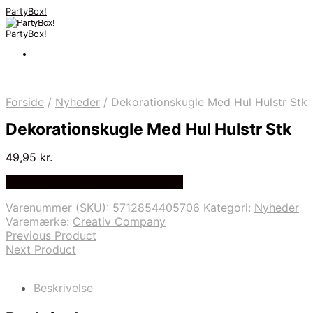
PartyBox!
PartyBox!
Forside
/
Nyheder
/
Dekorationskugle Med Hul Hulstr Stk
Dekorationskugle Med Hul Hulstr Stk
49,95
kr.
Bedste Pris Fundet på Price Index
Varenummer (SKU):
5712854405706
Kategori:
Nyheder
Varemærke:
Creativ Company
Previous Product
Next Product
Beskrivelse