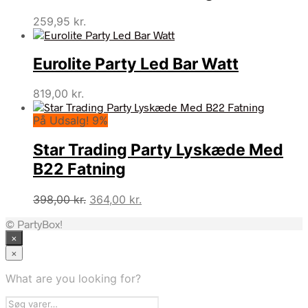
259,95
kr.
Eurolite Party Led Bar Watt
819,00
kr.
På Udsalg! 9%
Star Trading Party Lyskæde Med
B22 Fatning
Den
Den
398,00
kr.
364,00
kr.
oprindelige
aktuelle
© PartyBox!
pris
pris
×
var:
er:
398,00 kr..
364,00 kr..
×
What are you looking for?