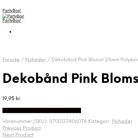
PartyBox!
PartyBox!
Forside
/
Nyheder
/
Dekobånd Pink Blomst 25mm Polyest
Dekobånd Pink Bloms
19,95
kr.
Bedste Pris Fundet på Price Index
Varenummer (SKU):
5700137406076
Kategori:
Nyheder
Previous Product
Next Product