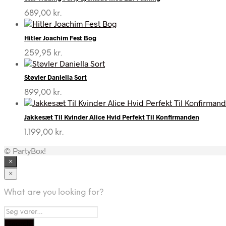
689,00
kr.
Hitler Joachim Fest Bog
259,95
kr.
Støvler Daniella Sort
899,00
kr.
Jakkesæt Til Kvinder Alice Hvid Perfekt Til Konfirmanden
1.199,00
kr.
© PartyBox!
×
×
What are you looking for?