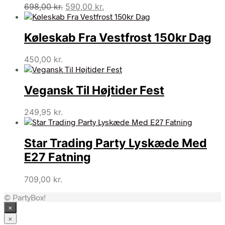
Den
Den
698,00
kr.
590,00
kr.
oprindelige
aktuelle
pris
pris
Køleskab Fra Vestfrost 150kr Dag
var:
er:
698,00 kr..
590,00 kr..
450,00
kr.
Vegansk Til Højtider Fest
249,95
kr.
Star Trading Party Lyskæde Med
E27 Fatning
709,00
kr.
© PartyBox!
×
×