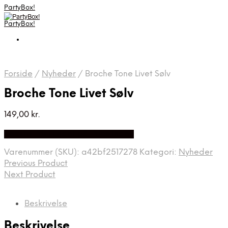
PartyBox!
PartyBox!
Forside
/
Nyheder
/
Broche Tone Livet Sølv
Broche Tone Livet Sølv
149,00
kr.
Bedste Pris Fundet på Price Index
Varenummer (SKU):
a42bf2517278
Kategori:
Nyheder
Previous Product
Next Product
Beskrivelse
Beskrivelse