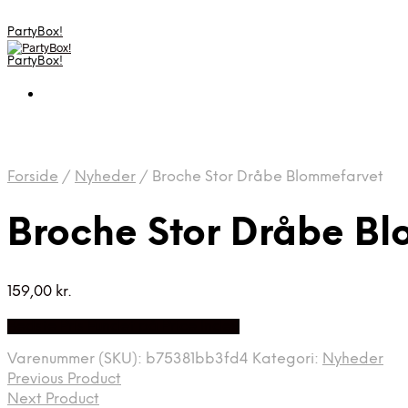
PartyBox!
PartyBox!
Forside
/
Nyheder
/
Broche Stor Dråbe Blommefarvet
Broche Stor Dråbe B
159,00
kr.
Bedste Pris Fundet på Price Index
Varenummer (SKU):
b75381bb3fd4
Kategori:
Nyheder
Previous Product
Next Product