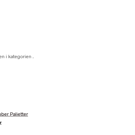
een i kategorien
.
r