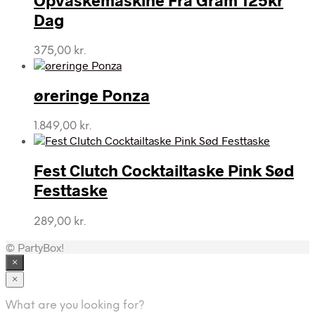
698,00 kr..
590,00 kr..
Dag
375,00
kr.
øreringe Ponza
1.849,00
kr.
Fest Clutch Cocktailtaske Pink Sød
Festtaske
289,00
kr.
© PartyBox!
×
×
What are you looking for?