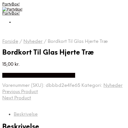
PartyBox!
PartyBox!
Forside
/
Nyheder
/
Bordkort Til Glas Hjerte Træ
Bordkort Til Glas Hjerte Træ
15,00
kr.
Bedste Pris Fundet på Price Index
Varenummer (SKU):
dbbbd2e4fe65
Kategori:
Nyheder
Previous Product
Next Product
Beskrivelse
Beskrivelse