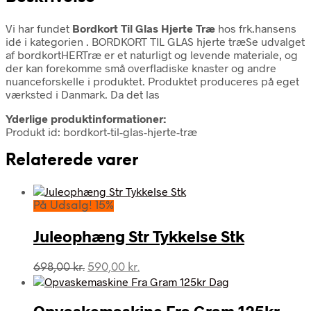
Vi har fundet
Bordkort Til Glas Hjerte Træ
hos frk.hansens
idé i kategorien
. BORDKORT TIL GLAS hjerte træSe udvalget
af bordkortHERTræ er et naturligt og levende materiale, og
der kan forekomme små overfladiske knaster og andre
nuanceforskelle i produktet. Produktet produceres på eget
værksted i Danmark. Da det las
Yderlige produktinformationer:
Produkt id: bordkort-til-glas-hjerte-træ
Relaterede varer
På Udsalg! 15%
Juleophæng Str Tykkelse Stk
Den
Den
698,00
kr.
590,00
kr.
oprindelige
aktuelle
pris
pris
var:
er:
Opvaskemaskine Fra Gram 125kr