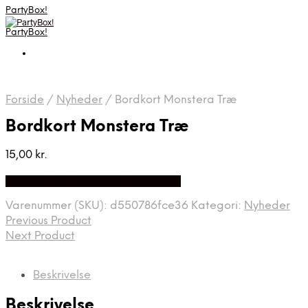
PartyBox!
PartyBox!
Forside
/
Nyheder
/
Bordkort Monstera Træ
Bordkort Monstera Træ
15,00
kr.
Bedste Pris Fundet på Price Index
Varenummer (SKU):
d550786fce36
Kategori:
Nyheder
Previous Product
Next Product
Beskrivelse
Beskrivelse