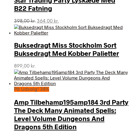
B22 Fatning
Den
Den
398,00
kr.
364,00
kr.
oprindelige
aktuelle
pris
pris
var:
er:
Buksedragt Miss Stockholm Sort
398,00 kr..
364,00 kr..
Buksedragt Med Kobber Palietter
899,00
kr.
På Udsalg! 38%
Amp Tilbehamp195amp184 3rd Party
The Deck Many Animated Spells:
Level Volume Dungeons And
Dragons 5th Edition