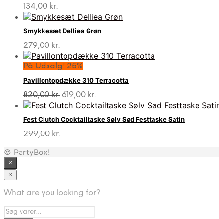
134,00
kr.
Smykkesæt Delliea Grøn
279,00
kr.
På Udsalg! 25%
Pavillontopdække 310 Terracotta
Den
Den
820,00
kr.
619,00
kr.
oprindelige
aktuelle
pris
pris
Fest Clutch Cocktailtaske Sølv Sød Festtaske Satin
var:
er:
820,00 kr..
619,00 kr..
299,00
kr.
© PartyBox!
×
×
What are you looking for?