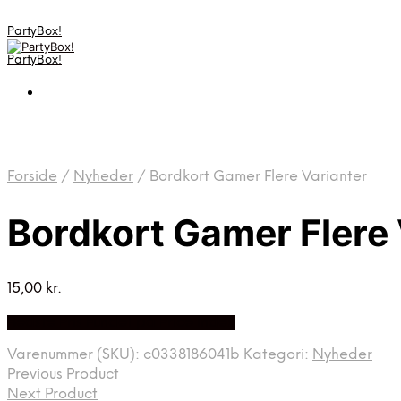
PartyBox!
PartyBox!
Forside
/
Nyheder
/
Bordkort Gamer Flere Varianter
Bordkort Gamer Flere 
15,00
kr.
Bedste Pris Fundet på Price Index
Varenummer (SKU):
c0338186041b
Kategori:
Nyheder
Previous Product
Next Product