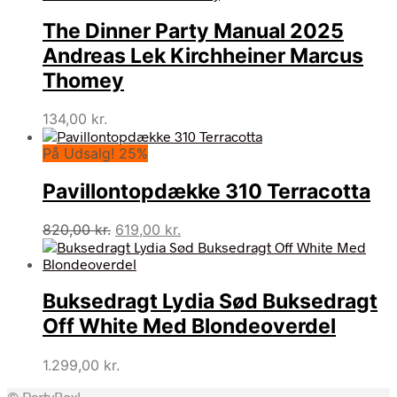
The Dinner Party Manual 2025
Andreas Lek Kirchheiner Marcus
Thomey
134,00
kr.
På Udsalg! 25%
Pavillontopdække 310 Terracotta
Den
Den
820,00
kr.
619,00
kr.
oprindelige
aktuelle
pris
pris
var:
er:
Buksedragt Lydia Sød Buksedragt
820,00 kr..
619,00 kr..
Off White Med Blondeoverdel
1.299,00
kr.
© PartyBox!