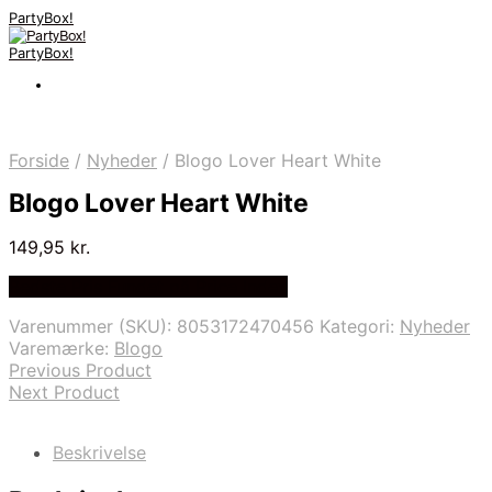
PartyBox!
PartyBox!
Forside
/
Nyheder
/
Blogo Lover Heart White
Blogo Lover Heart White
149,95
kr.
Bedste Pris Fundet på Price Index
Varenummer (SKU):
8053172470456
Kategori:
Nyheder
Varemærke:
Blogo
Previous Product
Next Product
Beskrivelse