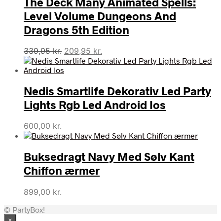
The Deck Many Animated Spells:
Level Volume Dungeons And
Dragons 5th Edition
Den
Den
339,95
kr.
209,95
kr.
oprindelige
aktuelle
pris
pris
var:
er:
Nedis Smartlife Dekorativ Led Party
339,95 kr..
209,95 kr..
Lights Rgb Led Android Ios
600,00
kr.
Buksedragt Navy Med Sølv Kant
Chiffon ærmer
899,00
kr.
© PartyBox!
×