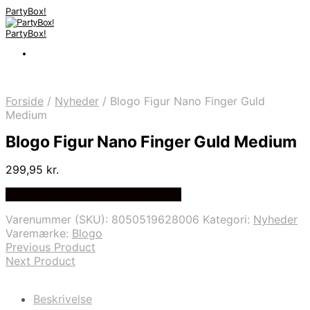
PartyBox!
PartyBox!
Forside
/
Nyheder
/
Blogo Figur Nano Finger Guld
Medium
Blogo Figur Nano Finger Guld Medium
299,95
kr.
Bedste Pris Fundet på Price Index
Varenummer (SKU):
8050519628006
Kategori:
Nyheder
Varemærke:
Blogo
Previous Product
Next Product
Beskrivelse