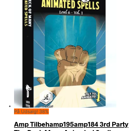
På Udsalg! 38%
Amp Tilbehamp195amp184 3rd Party