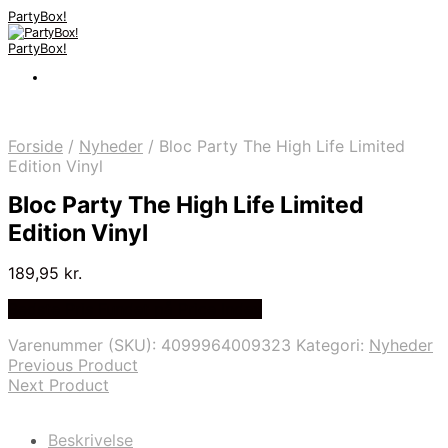
PartyBox!
PartyBox!
Forside
/
Nyheder
/
Bloc Party The High Life Limited
Edition Vinyl
Bloc Party The High Life Limited
Edition Vinyl
189,95
kr.
Bedste Pris Fundet på Price Index
Varenummer (SKU):
4099964009323
Kategori:
Nyheder
Previous Product
Next Product
Beskrivelse