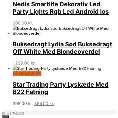
Nedis Smartlife Dekorativ Led
Party Lights Rgb Led Android Ios
600,00
kr.
Buksedragt Lydia Sød Buksedragt
Off White Med Blondeoverdel
1.299,00
kr.
På Udsalg! 9%
Star Trading Party Lyskæde Med
B22 Fatning
Den
Den
398,00
kr.
364,00
kr.
oprindelige
aktuelle
© PartyBox!
pris
pris