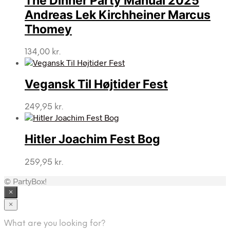
The Dinner Party Manual 2025
Andreas Lek Kirchheiner Marcus
Thomey
134,00
kr.
Vegansk Til Højtider Fest
249,95
kr.
Hitler Joachim Fest Bog
259,95
kr.
© PartyBox!
×
×
What are you looking for?