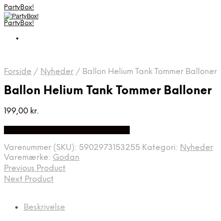
PartyBox!
PartyBox!
Forside
/
Nyheder
/
Ballon Helium Tank Tommer Balloner
Ballon Helium Tank Tommer Balloner
199,00
kr.
Bedste Pris Fundet på Price Index
Varenummer (SKU):
5902973153255
Kategori:
Nyheder
Varemærke:
Godan
Previous Product
Next Product
Beskrivelse