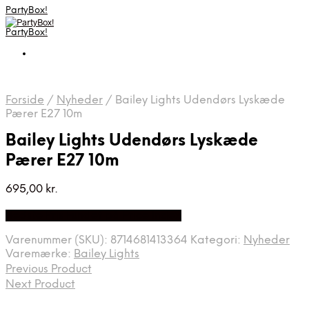
PartyBox!
PartyBox!
Forside
/
Nyheder
/
Bailey Lights Udendørs Lyskæde
Pærer E27 10m
Bailey Lights Udendørs Lyskæde
Pærer E27 10m
695,00
kr.
Bedste Pris Fundet på Price Index
Varenummer (SKU):
8714681413364
Kategori:
Nyheder
Varemærke:
Bailey Lights
Previous Product
Next Product