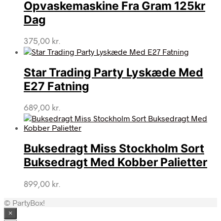
Opvaskemaskine Fra Gram 125kr
Dag
375,00
kr.
Star Trading Party Lyskæde Med
E27 Fatning
689,00
kr.
Buksedragt Miss Stockholm Sort
Buksedragt Med Kobber Palietter
899,00
kr.
© PartyBox!
×