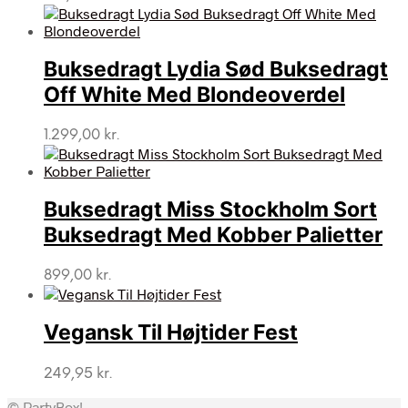
Buksedragt Lydia Sød Buksedragt
Off White Med Blondeoverdel
1.299,00
kr.
Buksedragt Miss Stockholm Sort
Buksedragt Med Kobber Palietter
899,00
kr.
Vegansk Til Højtider Fest
249,95
kr.
© PartyBox!