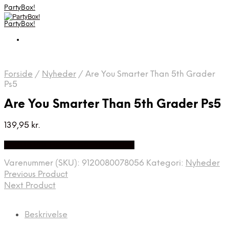
PartyBox!
PartyBox!
Forside
/
Nyheder
/
Are You Smarter Than 5th Grader
Ps5
Are You Smarter Than 5th Grader Ps5
139,95
kr.
Bedste Pris Fundet på Price Index
Varenummer (SKU):
9120080078056
Kategori:
Nyheder
Previous Product
Next Product
Beskrivelse