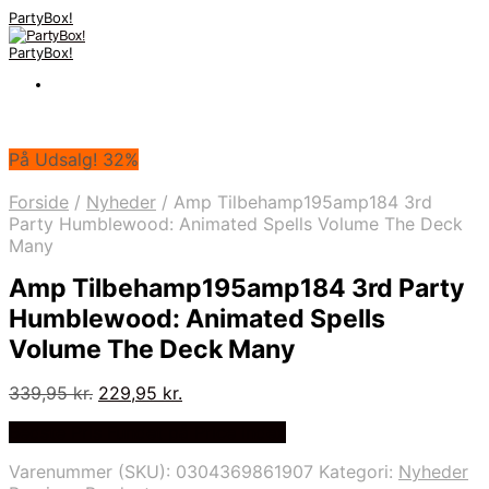
PartyBox!
PartyBox!
På Udsalg! 32%
Forside
/
Nyheder
/
Amp Tilbehamp195amp184 3rd
Party Humblewood: Animated Spells Volume The Deck
Many
Amp Tilbehamp195amp184 3rd Party
Humblewood: Animated Spells
Volume The Deck Many
Den
Den
339,95
kr.
229,95
kr.
oprindelige
aktuelle
Bedste Pris Fundet på Price Index
pris
pris
var:
er:
Varenummer (SKU):
0304369861907
Kategori:
Nyheder
339,95 kr..
229,95 kr..