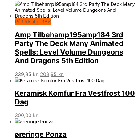
På Udsalg! 38%
Amp Tilbehamp195amp184 3rd
Party The Deck Many Animated
Spells: Level Volume Dungeons
And Dragons 5th Edition
Den
Den
339,95
kr.
209,95
kr.
oprindelige
aktuelle
pris
pris
Keramisk Komfur Fra Vestfrost 100
var:
er:
339,95 kr..
209,95 kr..
Dag
300,00
kr.
øreringe Ponza