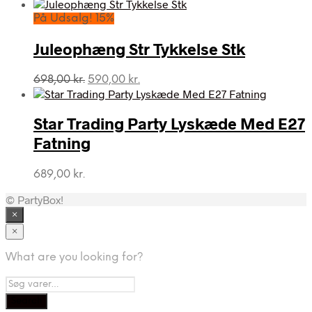
På Udsalg! 15%
Juleophæng Str Tykkelse Stk
Den
Den
698,00
kr.
590,00
kr.
oprindelige
aktuelle
pris
pris
var:
er:
Star Trading Party Lyskæde Med E27
698,00 kr..
590,00 kr..
Fatning
689,00
kr.
© PartyBox!
×
×
What are you looking for?