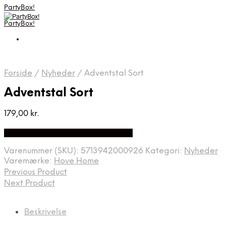
PartyBox!
PartyBox!
Forside
/
Nyheder
/
Adventstal Sort
Adventstal Sort
179,00
kr.
Bedste Pris Fundet på Price Index
Varenummer (SKU):
5713942000926
Kategori:
Nyheder
Varemærke:
Hove Home
Previous Product
Next Product
Beskrivelse