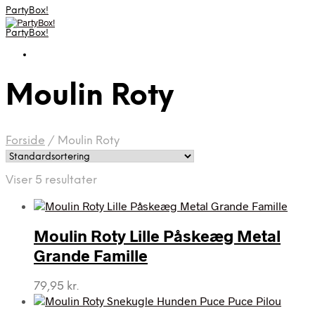
PartyBox!
PartyBox!
Moulin Roty
Forside
/
Moulin Roty
Viser 5 resultater
Moulin Roty Lille Påskeæg Metal
Grande Famille
79,95
kr.