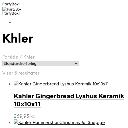
PartyBox!
PartyBox!
Khler
Forside
/
Khler
Viser 5 resultater
Kahler Gingerbread Lyshus Keramik
10x10x11
269,95
kr.