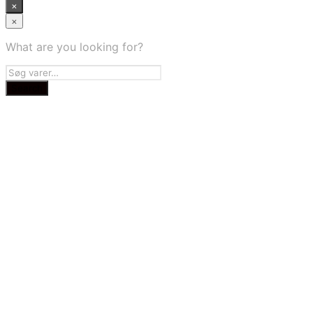
×
×
What are you looking for?