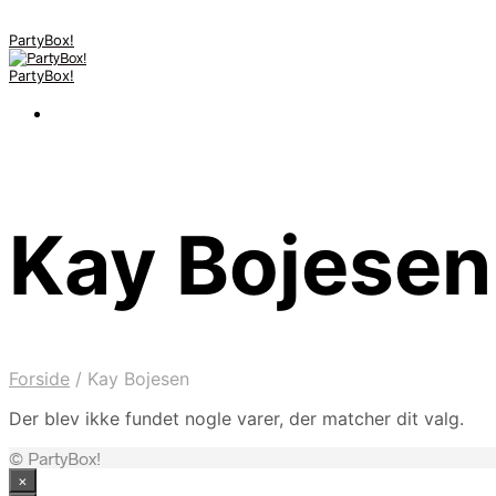
PartyBox!
PartyBox!
Kay Bojesen
Forside
/
Kay Bojesen
Der blev ikke fundet nogle varer, der matcher dit valg.
© PartyBox!
×