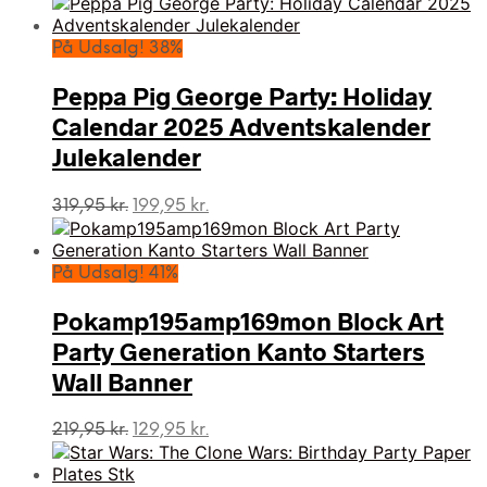
pris
pris
var:
er:
På Udsalg! 38%
35,00 kr..
19,95 kr..
Peppa Pig George Party: Holiday
Calendar 2025 Adventskalender
Julekalender
Den
Den
319,95
kr.
199,95
kr.
oprindelige
aktuelle
pris
pris
var:
er:
På Udsalg! 41%
319,95 kr..
199,95 kr..
Pokamp195amp169mon Block Art
Party Generation Kanto Starters
Wall Banner
Den
Den
219,95
kr.
129,95
kr.
oprindelige
aktuelle
pris
pris