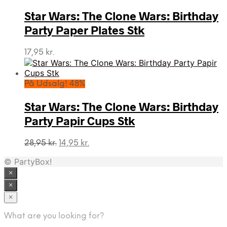
var:
er:
219,95 kr..
129,95 kr..
Star Wars: The Clone Wars: Birthday
Party Paper Plates Stk
17,95
kr.
På Udsalg! 48%
Star Wars: The Clone Wars: Birthday
Party Papir Cups Stk
Den
Den
28,95
kr.
14,95
kr.
oprindelige
aktuelle
© PartyBox!
pris
pris
var:
er:
×
28,95 kr..
14,95 kr..
×
×
What are you looking for?