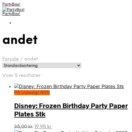
PartyBox!
PartyBox!
andet
Forside
/
andet
Viser 5 resultater
På Udsalg! 43%
Disney: Frozen Birthday Party Paper
Plates Stk
Den
Den
35,00
kr.
19,95
kr.
oprindelige
aktuelle