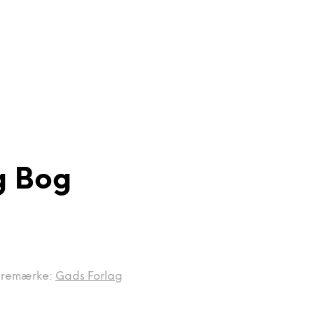
g Bog
remærke:
Gads Forlag