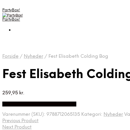
PartyBox!
PartyBox!
Forside
/
Nyheder
/
Fest Elisabeth Colding Bog
Fest Elisabeth Coldin
259,95
kr.
Bedste Pris Fundet på Price Index
Varenummer (SKU):
9788712065135
Kategori:
Nyheder
Va
Previous Product
Next Product